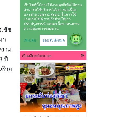
อ.ชัช
เมา
านขาม
เรื่องอื่นๆในหมวด
 ปี
นซ้าย