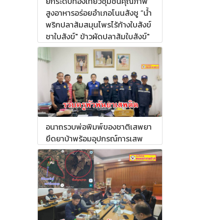
ยกระดับท่องเที่ยวชุมชนคุณภาพ
สูงอาหารอร่อยอำเภอโนนสังชู “น้ำ
พริกปลาส้มสมุนไพรไร้ก้างใบสังข์
ชาใบสังข์" ข้าวผัดปลาส้มใบสังข์"
อนาถรวบพ่อพิมพ์ของชาติเสพยา
ยึดยาบ้าพร้อมอุปกรณ์การเสพ