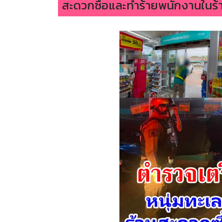
สะดวกซื้อและทำร้ายพนักงานในร