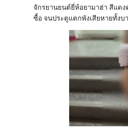
จักรยานยนต์ยี่ห้อยามาฮ่า สีแดง
ซื้อ จนประตูแตกพังเสียหายทั้งบ