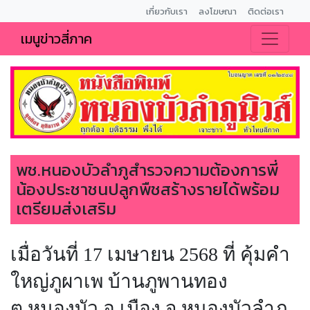
เกี่ยวกับเรา
ลงโฆษณา
ติดต่อเรา
เมนูข่าวสี่ภาค
พช.หนองบัวลำภูสำรวจความต้องการพี่
น้องประชาชนปลูกพืชสร้างรายได้พร้อม
เตรียมส่งเสริม
เมื่อวันที่ 17 เมษายน 2568 ที่ คุ้มคำ
ใหญ่ภูผาเพ บ้านภูพานทอง
ต.หนองบัว อ.เมือง จ.หนองบัวลำภู