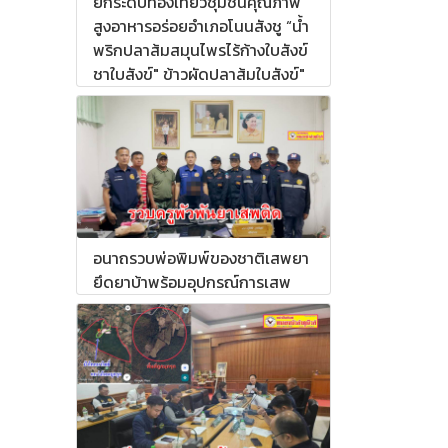
ยกระดับท่องเที่ยวชุมชนคุณภาพ
สูงอาหารอร่อยอำเภอโนนสังชู “น้ำ
พริกปลาส้มสมุนไพรไร้ก้างใบสังข์
ชาใบสังข์" ข้าวผัดปลาส้มใบสังข์"
อนาถรวบพ่อพิมพ์ของชาติเสพยา
ยึดยาบ้าพร้อมอุปกรณ์การเสพ