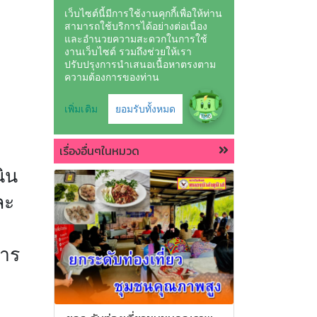
เรื่องอื่นๆในหมวด
ิน
ละ
การ