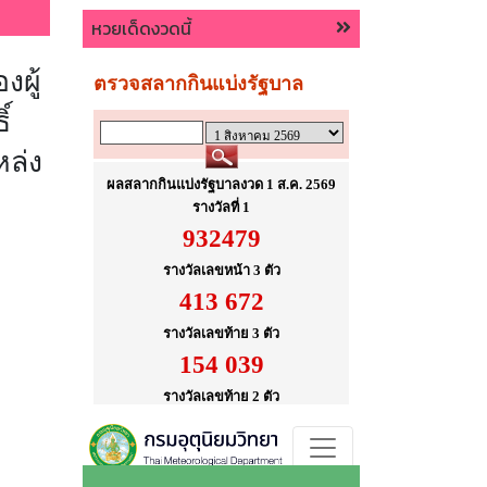
หวยเด็ดงวดนี้
งผู้
์
ล่ง