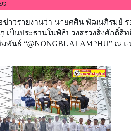
ี่ยว
ู้สื่อข่าวรายงานว่า นายศศิน พัฒนภิรมย์ รอ
เป็นประธานในพิธีบวงสรวงสิ่งศักดิ์สิทธิ
ัมพันธ์ “
@NONGBUALAMPHU”
ณ แห